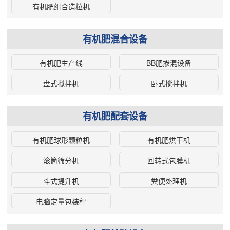
～6 19 4719 3335 3033 HYG650-
术，能够确保发酵过程的稳定性和
有机肥组合造粒机
200 650 175 300 11 115 3.5～4.5
质量。不论您是大规模农场还是小
18 4496 3335 3003 HYG650-220
型农户，我们都能为您提供量身定
有机肥混合设备
650 200 220 11 130 4～5 18.3
制的解决方案。 选择我们的设备，
4520 3335 3003 HYG750-230 750
是为了在绿色农业的道路上迈出坚
有机肥生产线
BB肥掺混设备
210 230 11 155 5～6.5 24 5200
实的一步，为您的农产品质量和农
2963 3174 HYG750-270 750 250
田健康保驾护航。联系我们，让我
盘式搅拌机
卧式搅拌机
270 11 180 6～7.5 28.8 5582
们一起为有机农业的可持续发展贡
2963 3174 HYG750-300 750 280
献一份力量。
有机肥配套设备
300 11 210 6.8～8.5 29.8 5792
2963 3174
有机肥球形颗粒机
有机肥烘干机
滚筒筛分机
回转式包膜机
斗式提升机
粪便处理机
电脑定量包装秤