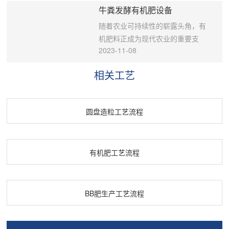
一种比较理想的关键设备。 为满足
纤维粒度好。半湿物料粉碎机多用
部分，直接关系到农产品的质量和
牛粪发酵有机肥设备
物料成型的要求，予压螺旋采用了
于有机肥生产加工环节，粉碎鸡
农田的健康。作为专业的牛粪有机
电磁调速电机，调速方式为手控
粪、腐殖酸纳等原料有很好的效
肥生产设备厂家，我们致力于为您
随着农业可持续性的崭露头角，有
式，用户可根据成球情况适当改变
果。 1. 半湿物料粉碎机采用双级转
提供高质量的设备，助力您的有机
机肥料正成为现代农业的重要支
2023-11-08
予压机的转速使之达到的成球率和
子上下两级粉碎，物料经过上级转
肥生产事业。 工艺流程： 1. 牛粪收
柱。为满足这一不断增长的需求，
更大的产能，压制的物料经筛分
子粉碎机成细小的颗粒，然后在输
集与预处理： 我们的设备充分考虑
我们自豪地介绍我们的牛粪发酵有
相关工艺
机，筛上合格球团进行包装，筛下
送到下级转子继续粉碎成细粉状达
到牛粪的特性，能够**收集并进行预
机肥设备，这将成为您农业创新之
料可返回仓与新料混合再进行压
到了料粉料、锤粉料的更佳效果，
处理，确保原料的稳定性和质量。
路的不可或缺的伙伴。 工艺流程：
团。 对成型物料的要求: 1、物料粒
出料口直接卸出。 2. 半湿物料粉碎
2. 破碎与混合： 牛粪通常需要进行
1.原料采集与筛选： 我们的设备首
圆盘造粒工艺流程
度在80-200目均可 2、物料中不允
机没有设计筛网筛底，百余种物料
破碎和混合，以保障原料中养分的
先协助您采集新鲜牛粪，并进行严
许带有任何金属物。否则将损坏辊
都可以粉碎，不会堵塞。即使是刚
均衡分布。 3. 发酵堆肥： 通过设备
格筛选和清洁，排除异味和杂质，
皮表面。 3、供料必须满足，宜采
从水里捞上来的物料也可以粉碎，
的精确控制，牛粪在一定的温度和
确保初始原料的**纯净。 2.精确混
有机肥工艺流程
用可调速的螺旋给料机，观察回料
不会因湿料粉碎而堵塞，造成烧坏
湿度下进行发酵，有益微生物迅速
合与搅拌： 牛粪与其他有机原料精
量调整新料的供给量。 高压对辊压
电机，影响生产。 3. 半湿物料粉碎
繁殖，使有机物质降解和转化。 4.
确混合，以确保养分均匀分布。精
球机技术参数： 型号 压辊直径
机采用高合金耐磨锤头，锤片采用
过程监测： 设备配备了先进的监控
密搅拌激发了发酵潜力。 3.**发
（mm） 辊宽（mm） 总压力（t）
锻打制造的，特别的坚固耐磨，比
系统，能够实时监测发酵过程的温
酵： 牛粪混合物进入发酵设备，在
BB肥生产工艺流程
线比压力（t/cm） 电机功率（kw）
普通的锤头坚固更耐磨，增加了锤
度、湿度等参数，确保发酵质量。
严格控制的温湿度条件下，快速分
产量（t/h） 重量（t） 外形尺寸
片的使用寿命。 4. 半湿物料粉碎机
5. 成品收集： 经过发酵，牛粪转化
解为充满养分的有机物，释放宝贵