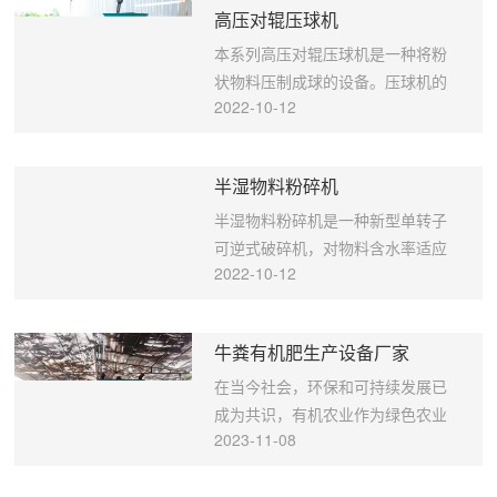
高压对辊压球机
型号 筒体 生产能力 进口热风温度 出口热风温度 电动机 减
速机型号 内径 长度 倾角 转速 功率 型号 mm mm o r/mi t/h
本系列高压对辊压球机是一种将粉
℃ ℃ kw model ZG08800 800 8000 2-5 4.7 1-1.5 150-
状物料压制成球的设备。压球机的
250 60-80 5.5 Y140M-2 常规 ZG10100 1000 10000 4.7
2022-10-12
应用极为广泛，可对下列材料进行
1.5-2 7.5 Y160M-2 常规 ZG12120 1200 12000 4.7 2-2.5
压团，制粒或压球，如铝屑、活性
11 Y160M-4 ZQ500 ZG15120 1500 12000 5 4-6 15
炭、氧化铝、铝土矿、苛性纳、木
Y180L-6 ZQ650 ZG15150 1500 15000 5 5-7 15 Y80L-6
半湿物料粉碎机
炭、粘土、焦屑、煤、冰晶石、化
ZQ650 ZG18150 1800 15000 3.9 7-10 18.5 Y200L1-6
肥、塑料、石灰石、颜料、尿素、
半湿物料粉碎机是一种新型单转子
ZQ750 ZG20200 2000 20000 3.9 8-14 22 Y200L2-6
钾咸……等等。其目的在于减少粉
可逆式破碎机，对物料含水率适应
ZQ850 ZG22220 2200 22000 3.2 12-16 37 Y250M-6
2022-10-12
尘，控制容重，返回利用，改进运
性强，尤其对发酵后的腐熟垃圾或
ZQ1000
输特性等。产能的设计主要是用于
其它含水率≤30%的物料可进行制
干粉压制成皮江法炼镁工艺中的球
粉。制粉粒度可达到20~30目，能
牛粪有机肥生产设备厂家
团料。 本机经多年工业使用及改
满足一般制肥造粒设备的进料粒度
进，与其它同类产品相比较，本系
要求。 半湿物料粉碎机原理： 半湿
在当今社会，环保和可持续发展已
列压球机具有成球率高、消耗功率
物料粉碎机是专业粉碎高湿度，多
成为共识，有机农业作为绿色农业
2023-11-08
小，结构紧凑便于检修调试等明显
纤维物质的专业粉碎设备。半湿物
的代表，越来越受到人们的重视。
优点，对于皮江法炼镁工艺无疑是
料粉碎机利用高速旋转刀片，粉碎
有机肥料作为有机农业的重要组成