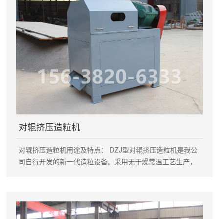
剂。 ·颗粒坚实，造粒后即可筛分，降低干燥能耗。 ·发酵后
的有机物无需干燥，原料含水分可在20－40%。 新型有机肥
专用造粒机主要技术参数： 规格型号 生产能力(t/h) 功率
（Kw） YSL—40型 1—1.5 22 YSL—60型 1.5—2 30 YSL—
80型 2—4 45 YSL—100型 4—6 55 YSL—120型 6—8 75
对辊挤压造粒机
对辊挤压造粒机用途及特点： DZJ型对辊挤压造粒机是我公
司自行开发的新一代造粒设备。采用无干燥常温工艺生产，
一次成型、产量1-1.5吨/小时、1.5-3吨/小时两种规格。该设
备投资少、见效快、经济效益好。成套设备布局紧凑，科学
合理，技术先进。节能降耗，无三废排出，操作稳定，运行
可靠，维修方便。原料适应性广，适用于复混肥料、医药、