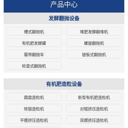
（mm） 长 宽 高 HYG367-80 367
采用双向调隙技术，锤片如果磨损
为优质的有机肥料，可以进行包装
的植物营养。 4.自动翻堆与通风：
产品中心
183 80 5 37 1.0 8 2200 2050 2200
了，不需要修复，移动锤片的位置
和储存，用于农田施用。 设备优
我们的设备定期自动翻动发酵堆，
HYG399-80 399 190 80 5 37 1.5
就可以继续使用。调节锤头与衬板
势： 1.精湛工艺： 我们的设备经过
确保充分通风，促进发酵，提**率。
发酵翻抛设备
8.2 2800 2100 2230 HYG399-90
之间的间隙就可以控制物料的物料
精心设计，充分考虑到牛粪的特
5.颗粒化工艺： **，通过颗粒化设
399 232 90 5 45 2～2.5 8.3 2810
粒度。 5. 半湿物料粉碎机采用高科
性，能够有效发挥其有机肥料的潜
备，将发酵后的有机物质制成均匀
槽式翻抛机
堆肥发酵翻堆机
2320 2330 HYG480-90 480 196
技技术，只需要一人就可以轻松操
力。 2.稳定性能： 设备采用高品质
颗粒，便于储存和施用。 设备优
有机肥发酵罐
螺旋翻抛机
90 5 45 2～2.5 8.8 2900 2300
作，不仅可靠，而且便于维修。 6.
材料制作，确保其运行的稳定性和
势： 1.**科技： 我们的设备采用**
2240 HYG522-100 522 196 100
半湿物料粉碎机集中润滑系统注
耐用性，减少维护成本。 3.智能控
的发酵和颗粒化技术，确保有机肥
履带翻抛车
链板式翻抛机
5.5 37 3～3.5 9.0 4087 2882 2790
油，正常的工作下，不需要停机即
制： 设备配备先进的自动控制系
的卓越品质和极高稳定性。 2.环保
HYG520-150D 520 300 150 5.5 55
可注入润滑油。 半湿物料粉碎机主
统，能够精确控制发酵过程的参
友好： 设备设计以**限度减少能源
轮盘式翻抛机
3.8～5.5 13.8 4087 3102 2790
要技术参数： 型号 BSFS-40
数，提高生产效率。 4.环保节能：
消耗，降低生产过程的生态足迹，
HYG522-150 522 262 150 8 55
BSFS-60 BSFS-90 BSFS-110 产量
设备的运行过程中不会产生有害气
为可持续农业提供坚实基础。 3.产
有机肥造粒设备
3.2～4.8 12.5 4087 2882 2790
(t/h) 1-2 2-4 4-8 10-15 粉碎粒径
体，符合环保要求，同时具有较低
能升级： 先进的工艺和设备设计有
HYG650-150 650 200 150 8 55 3
0.5-5 0.5-5 0.5-5 0.5-5 功率(kw/h)
的能耗。 为何选择我们的牛粪有机
助于提高有机肥的产量，满足不断
圆盘造粒机
新型有机肥造粒机
～4 14.5 4087 3335 3003
22 30 37 45 外型尺寸 长*宽*高
肥生产设备？ 我们拥有丰富的经验
增加的市场需求。 4.耐用可靠： 我
HYG650-200 650 250 200 8 75 4
960*560*850 1632*1560*1180
和专业的技术团队，致力于为您提
们的设备经过严格的设计和测试，
转鼓造粒机
对辊挤压造粒机
～5 16.5 4576 3335 3003
2120*2040*1800 2160*2276*1880
供**质的设备。我们的设备不仅考虑
确保长期稳定运行，降低维护成
平模挤压造粒机
双模挤压造粒机
HYG650-220D 650 310 220 8 95 5
了牛粪的特性，还结合了**的发酵技
本。