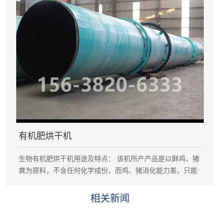
化工、饲料等各种原料的造粒，产品成粒率高。能生产各种
浓度，多种类型（包括有机肥、无机肥、生物肥、磁化肥
等）复混肥。 挤压造粒机主要技术参数： 型号 DZJ15
DZJ22 DZJ30 DZJ45 颗粒规格（mm） Φ3.2-Φ30 Φ3.2-
Φ30 功率（Kw） 15 22 30 45 产量（吨/小时） 1-1.5 2-2.5
3-3.5 4-5
有机肥烘干机
生物有机肥烘干机用途及特点： 该机所产产品是以鲜鸡、猪
粪为原料，不含任何化学成份，而鸡、猪消化能力差，只能
消耗掉25%的营养成份，而饲料中另外75%营养成分随粪便
排出，从而使干成品含氮、磷、钾、有机质、氨基酸、蛋白
相关新闻
质等成份。鸡粪烘干机既为企业创造了经济效益，又为人类
的环保工程作出了巨大贡献。 有机肥烘干机主要技术参数：