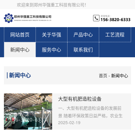
欢迎来到郑州华强重工科技有限公司！
网站首页
关于华强
产品中心
工艺流程
新闻中心
服务中心
联系我们
新闻中心
首页
- 新闻中心
大型有机肥造粒设备
一、大型有机肥造粒设备的发展前
景 随着环保政策日益严格，农业生
2025-02-19
产对有机肥的依赖不断增加。各国
政府对有机肥产业的扶持政策，为