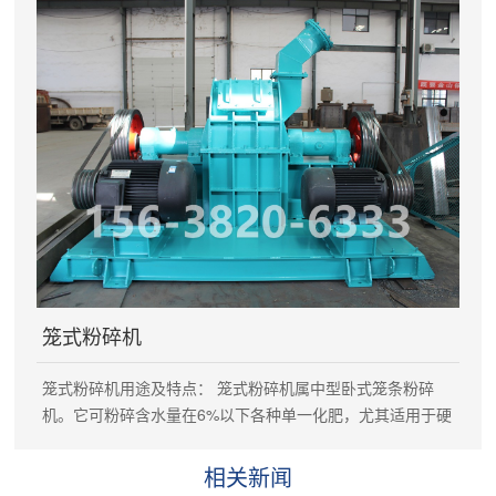
术参数： 规格 筒体 生产能力 功率 内径 长度 倾角 转速 mm
mm mm ( 0 ) r./mi t/h kw BM1200×4000 1200 4000 3 14
～5 5.5 BM1400×4000 1400 4000 13 ～7 7.5
BM1600×6000 1600 6000 12 ～15 11 BM1800×8000
1800 8000 12 ～30 15
笼式粉碎机
笼式粉碎机用途及特点： 笼式粉碎机属中型卧式笼条粉碎
机。它可粉碎含水量在6%以下各种单一化肥，尤其适用于硬
度较大的物料。它结构简单紧凑，占地面积小，维修方便，
粉碎效果好，运转平稳，便于清理，是一铵、二铵、尿素等
相关新闻
硬粒物料的克星。公司生产销售产品:笼式粉碎机，粉碎机,