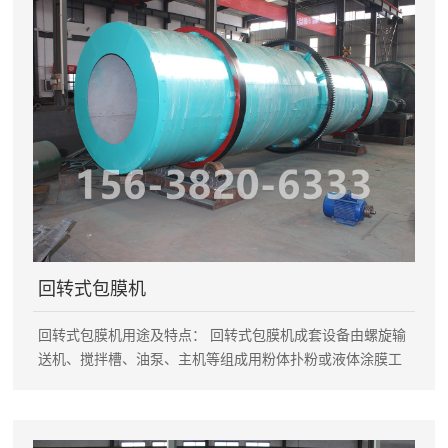
化工、饲料等各种原料的造粒，产品成粒率高。能生产各种
浓度，多种类型（包括有机肥、无机肥、生物肥、磁化肥
等）复混肥。 挤压造粒机主要技术参数： 型号 DZJ15
DZJ22 DZJ30 DZJ45 颗粒规格（mm） Φ3.2-Φ30 Φ3.2-
Φ30 功率（Kw） 15 22 30 45 产量（吨/小时） 1-1.5 2-2.5
3-3.5 4-5
回转式包膜机
回转式包膜机用途及特点： 回转式包膜机成套设备由螺旋输
送机、搅拌槽、油泵、主机等组成用粉体扑粉或液体涂膜工
艺。能有效防止复合肥料的结块。主机内采用聚丙烯内衬或
耐酸不锈钢。 本设备根据工艺要求，在内部结构上做了特殊
设计，是一种有效的复混肥专用设备。 回转式包膜机主要技