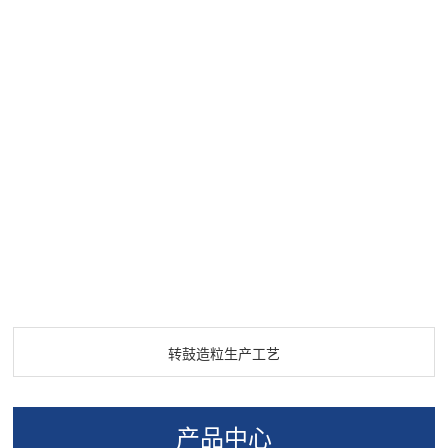
更**、更智能的生物有机肥设备，以
请随时与我们联系。我们期待与您
长期稳定性。 选择华强重工的有机
满足不断发展的市场需求。 选择华
合作，共同推动绿色农业的繁荣发
肥翻堆机，您将获得卓越的工艺流
强重工的生物有机肥设备，是为实
展。
程、可定制的设计以及节能环保的
现绿色农业的梦想而努力。生物有
优势。我们致力于为您提供**的有机
机肥的生产工艺已被广泛认可，它
肥设备，助力您实现高质量、可持
为农业提供了可持续的肥料解决方
续的有机肥生产。
案，有助于提高农产品的产量和质
量。如需了解更多信息或咨询，欢
迎随时联系我们的专业团队。选择
华强重工，助力您的农业生产更环
保，更具可持续性。
转鼓造粒生产工艺
产品中心