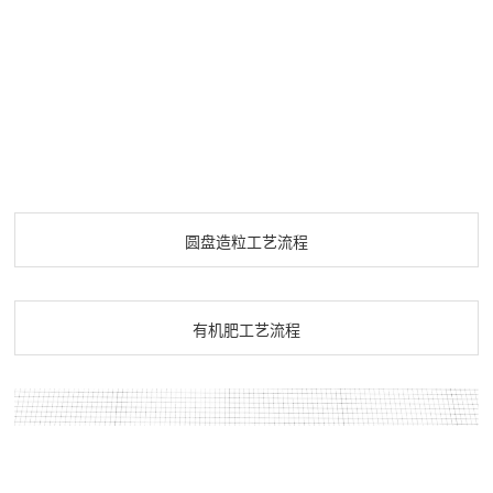
从而使硬物通过压辊，系统压恢复
于储存和运输。我们的设备提供了
有机肥。 为什么选择华强重工？ 1.
的设备，以满足各种生产规模和有
正常，可以保护压辊不损坏。本机
高度自动化的包装解决方案，可根
可靠性与稳定性：我们的年产5万吨
机肥类型的要求。 3.节能环保： 我
可以根据压球密度的要求调整压
据不同包装规格进行灵活调整，提
有机肥设备代表了现代农业技术的**
们的有机肥翻堆机采用**的能源管理
力，生产机动灵活。 型煤压球机的
高了包装效率。 为何选择华强重工
成果。设备的高度可靠性和稳定
技术，**限度地减少能源浪费。这不
技术参数： 产品型号 辊皮直径
生物有机肥设备： 1.可靠的品质：
性，确保了高产出和高品质的有机
**助于节省生产成本，还减少对环境
(mm) 设计产量(t/h) 电机功率(kw)
华强重工以卓越品质为荣，设备稳
肥。 2.高度可定制：我们提供高度
的不利影响。 为什么选择华强重工
290型 290 1-3 5.5 360型 360 4-6
定可靠，确保您的生产不受任何干
定制的设备，以满足不同规模和需
有机肥翻堆机 1.技术**： 华强重工
7.5 430型 430 6-8 15 500型 500
扰。 2.环保倡导者： 我们承诺将环
求的生产要求。 设备优势： 1.环保
一直以来都在研发和应用前沿技
8-10 18 650型 650 10-15 25 800
保融入每一个设备的设计和制造过
可持续：我们的设备被设计成高度
术。我们的有机肥翻堆机以其技术
圆盘造粒工艺流程
型 800 15-20 30 1000型 1000 22-
程中，以减少对环境的负面影响。
环保和节能，减少了农场对环境的
创新而闻名，为您提供**进的有机肥
30 45
3.客制化解决方案： 为满足不同规
不利影响，积极支持可持续农业实
生产解决方案。 2.全程支持： 我们
模和需求的有机肥生产，我们提供
践。 2.智能化操作：智能控制系统
拥有一支专业的团队，可以为您提
有机肥工艺流程
多种规格和定制选项，确保设备与
使设备易于操作，减少了培训成
供从设备选择、安装到培训和维护
您的生产线**契合。 4.全程支持：
本，提高了生产效率。 郑州华强年
的全程支持。您可以完全依赖于我
我们提供全方位的服务，包括设备
产5万吨有机肥设备代表着绿色农业
们，确保设备始终**运行。 3.卓越
定制、安装调试、技术培训等，确
的未来。选择我们，是为您的农场
质量： 华强重工将质量视为生命。
保您能够充分利用设备。 5.不断创
和地球的未来做出积极的贡献。如
我们采用高品质的材料和制造工
新： 华强重工不断投入研发，推出
果您有更多问题或需要详细了解，
艺，确保设备具有卓越的可靠性和