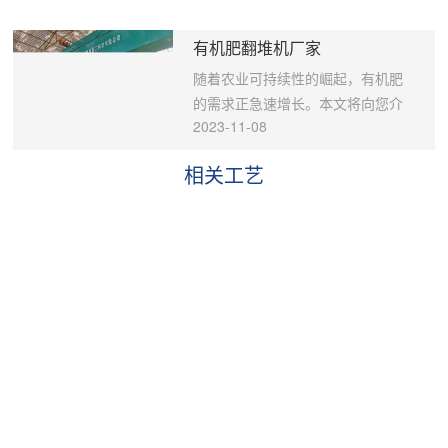
压球正常工作的重要条件。 2、传
势。 生物有机肥生产工艺流程： 1.
机肥设备的专业制造商，郑州华强
动部分，主传动系统为：电动机--三
原料准备： 生物有机肥的制作需要
自豪地推出了年产5万吨有机肥设
有机肥翻堆机厂家
角形带---减速机---开式齿轮---轧
多种有机废弃物，如农作物秸秆、
备。 工艺流程： 1.原料准备：华强
辊。主机由电磁调速电机提供动力
畜禽粪便等。我们的设备配备了**的
的年产5万吨有机肥设备以高品质的
随着农业可持续性的崛起，有机肥
经皮带轮、圆柱齿轮减速机，通过
原料处理系统，可将这些原料有效
有机废料为出发点。原料经过严格
的需求正急速增长。本文将向您介
2023-11-08
棒销联轴器传至主动轴。主动轴与
处理成肥料的原材料。 2.发酵处
的初步处理，包括分选、粉碎和混
绍华强重工的有机肥翻堆机，这款
被动轴通过开式齿轮保证同步运
理： 原料经过预处理后，需要进行
合，以确保原料的高质量和均匀
设备将为您的有机肥生产过程带来
相关工艺
行。被动轴承座后边装有液压装
发酵处理。发酵是生物有机肥制作
性。 2.生物发酵：微生物在高度控
全新的可能性。让我们一起探讨为
置。液压保护装置是由液压泵将高
的关键步骤，确保肥料中的微生物
制的生物反应罐内进行工作，将有
何选择这款设备以及它如何优化您
压油打入液压缸，使活塞产生轴向
能够有效分解原料，提高肥料的养
机废料转化为**的有机肥。温度、湿
的生产流程。 华强重工： 1.精湛工
位移。活塞杆的前接头顶在轴承座
分含量。 3.干燥处理： 发酵后的产
度和通风系统的严密监控确保发酵
艺流程： 我们的有机肥翻堆机采用
上以满足生产压力要求。 3、成型
品需要进行干燥处理，以减少湿
过程的稳定性，同时极大减少异味
精湛的工艺流程，将有机肥翻堆变
部分，主要指主机部分，核心部分
度，提高产品的保存稳定性。我们
排放。 3.发酵过程监控：我们引入
得更加**和可控。它精确控制的温
是轧辊。当两压辊之间进料过多或
的设备采用智能化的干燥控制系
了先进的监控系统，实时追踪发酵
度、湿度和通风系统确保了有机肥
进入金属块时，液压缸活塞杆受压
统，可根据不同原料和产品要求进
过程中的关键参数，以确保**的发酵
的均匀翻堆，促进了发酵过程的顺
过载，液压泵会停机、蓄能器对压
行自动化调整，提供**的干燥解决方
效果。 4.成品处理：**终产品需要
利进行。 2.可定制化设计： 华强重
力变化起缓冲作用、溢流阀开启回
案。 4.包装和储存： **终的生物有
经过一系列处理步骤，以达到理想
工理解每个有机肥生产企业的需求
油、活塞杆移位使压辊间缝隙加大
机肥产品需要进行包装，以确保易
的湿度和颗粒度，以确保高品质的
独特。因此，我们提供高度可定制