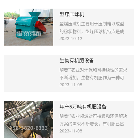
盘式造粒机，小型园盘造粒机，圆盘造粒机厂家，大型挤压
型煤压球机
造粒机。 笼式粉碎机主要技术参数： 规格 转速 功率 生产能
力 外形尺寸 质理 长*宽*高 mm r/mi kw t/h mm Kg WLF650
型煤压球机主要用于压制难以成型
2000 26 4-6 1800*1300*1160 2300 WLF800 2000 37 6-10
的粉状物料，型煤压球机特点是成
2200*1500*1360 2550
2022-10-12
型压力大、主机转数可调、配有螺
旋送料装置。 型煤压球机的构造组
成: 1、给料部分，主要是实现定量
生物有机肥设备
给料来保证物料均匀进入对辊间。
螺旋送料装置由电磁调速电机驱
随着**农业对环保和可持续性的需求
动，经皮带轮、蜗杆减速器转动，
不断增加，生物有机肥作为一种可
2023-11-08
将被压物料强制压入主进料口。由
持续、生态友好的肥料类型，正变
于电磁调速电机恒矩特性，当螺旋
得愈发重要。为了满足您的有机肥
送料机的压料量与主机所需物料量
生产需求，我们自豪地介绍郑州华
年产5万吨有机肥设备
相等时，可以保持恒定的供料压力
强重工的生物有机肥设备。本文将
使球团质量稳定。如供料量过大，
深入介绍生物有机肥的生产工艺，
随着**农业领域对可持续和环保解决
则送料装置的电过载供料量过小则
为何选择华强重工的设备，以及我
方案的需求不断增长，有机肥已然
2023-11-08
不成球。因此熟练的操作技是保证
们的设备在绿色农业中的巨大优
成为现代农业的支柱之一。作为有