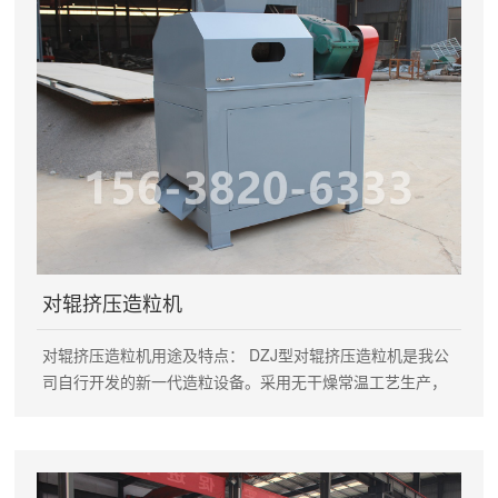
对辊挤压造粒机
对辊挤压造粒机用途及特点： DZJ型对辊挤压造粒机是我公
司自行开发的新一代造粒设备。采用无干燥常温工艺生产，
一次成型、产量1-1.5吨/小时、1.5-3吨/小时两种规格。该设
备投资少、见效快、经济效益好。成套设备布局紧凑，科学
合理，技术先进。节能降耗，无三废排出，操作稳定，运行
可靠，维修方便。原料适应性广，适用于复混肥料、医药、