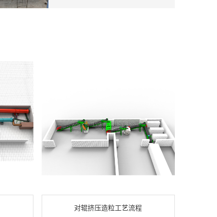
安全作用。
定性和质量。 2. 破碎与混合： 经过
要途径。本文将详细介绍污泥有机
4.0
破碎和混合，鸡粪中的养分能够均
肥生产线的关键步骤和技术，特别
匀分布，确保有机物质的充分降
强调华强重工提供的相关设备及其
.5
解。 3. 发酵堆肥： 利用先进的技
在提升生产流程效率中的作用，旨
术，鸡粪在适宜的温度和湿度下进
在为有机肥生产企业的技术和管理
行发酵，有益微生物迅速繁殖，实
人员提供实用信息和专业指导。 污
现有机物质的分解和转化。 4. 过程
泥有机肥生产线概述 污泥有机肥生
监测： 设备配备了智能监控系统，
产线是一个将城市污泥、农业废弃
实时监测发酵过程的温度、湿度等
物等转化为有机肥的综合处理系
参数，确保发酵质量稳定。 5. 成品
统。这一过程不**助于减少环境污
收集： 经过发酵，鸡粪变成高品质
染，还能生产对农业生产有益的有
的有机肥料，可以方便地包装和储
机肥料。主要包括物料预处理、发
存，随时为农田提供营养。 设备优
酵、调配、造粒、干燥、冷却、筛
势： 1.先进技术： 我们的设备汇集
分及包装等环节。 关键步骤和技术
了**的技术和工艺，能够**程度地释
1.物料预处理： 污泥需经过脱水、
放鸡粪的潜力，为有机肥生产保驾
分选等预处理步骤以去除杂质和调
护航。 2.稳定性能： 设备选用高质
整水分。华强重工提供的预处理设
对辊挤压造粒工艺流程
量的材料制造，确保运行的稳定性
备能有效处理大量污泥，保证后续