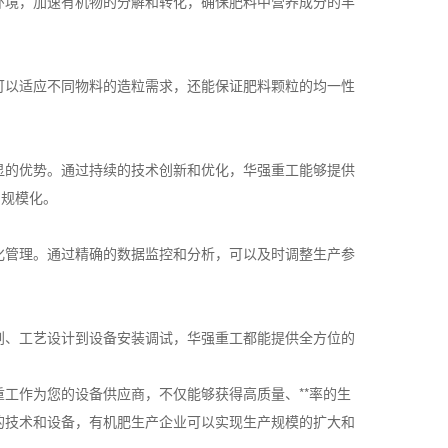
环境，加速有机物的分解和转化，确保肥料中营养成分的丰
可以适应不同物料的造粒需求，还能保证肥料颗粒的均一性
显的优势。通过持续的技术创新和优化，华强重工能够提供
和规模化。
化管理。通过精确的数据监控和分析，可以及时调整生产参
划、工艺设计到设备安装调试，华强重工都能提供全方位的
工作为您的设备供应商，不仅能够获得高质量、**率的生
的技术和设备，有机肥生产企业可以实现生产规模的扩大和