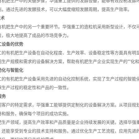
有机肥生产中的关键步骤，华强重工提供的发酵设备，能够有效控制发酵
衡。通过先进的发酵技术，可以大幅度缩短发酵周期，提高生产效率。
技术
有机肥生产中的另一个重要环节。华强重工的造粒机采用新型设计，不仅
性，极大地提高了成品的市场竞争力。
工设备的优势
工的有机肥生产设备在自动化程度、生产效率、设备稳定性等方面具有明
同生产规模和需求的设备解决方案，帮助有机肥生产企业实现生产的**化
动化与智能化
工的有机肥生产设备采用先进的自动化控制系统，实现了生产过程的智能
保生产过程的稳定性和产品的一致性。
服务
同客户的特定需求，华强重工能够提供定制化的设备解决方案。从项目规
持和服务，确保每个项目的成功实施。
肥生产领域，提高生产效率和产品质量是企业持续发展的关键。选择华强重
，还能享受到专业的技术支持和服务。通过优化生产工艺流程，应用先进