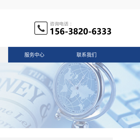
服务中心
联系我们