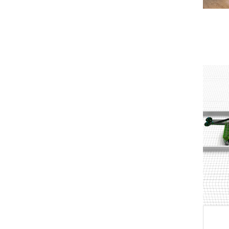
—8
55 