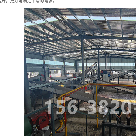
提升，更好地满足市场的需求。